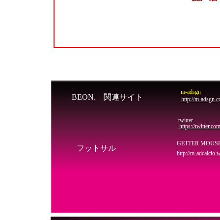
h
m-adsgn
BEON. 関連サイト
http://m-adsgn.
twitter
https://twitter.co
GETTER MOUS
フットサル
http://m-adcalcio.